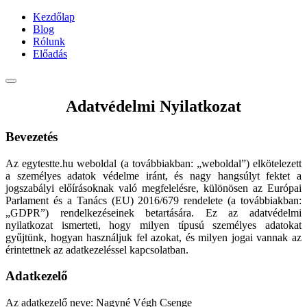
Kezdőlap
Blog
Rólunk
Előadás
Adatvédelmi Nyilatkozat
Bevezetés
Az egytestte.hu weboldal (a továbbiakban: „weboldal”) elkötelezett
a személyes adatok védelme iránt, és nagy hangsúlyt fektet a
jogszabályi előírásoknak való megfelelésre, különösen az Európai
Parlament és a Tanács (EU) 2016/679 rendelete (a továbbiakban:
„GDPR”) rendelkezéseinek betartására. Ez az adatvédelmi
nyilatkozat ismerteti, hogy milyen típusú személyes adatokat
gyűjtünk, hogyan használjuk fel azokat, és milyen jogai vannak az
érintettnek az adatkezeléssel kapcsolatban.
Adatkezelő
Az adatkezelő neve: Nagyné Végh Csenge