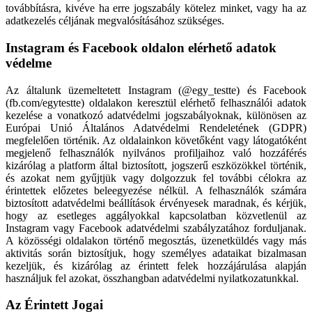
továbbításra, kivéve ha erre jogszabály kötelez minket, vagy ha az
adatkezelés céljának megvalósításához szükséges.
Instagram és Facebook oldalon elérhető adatok
védelme
Az általunk üzemeltetett Instagram (@egy_testte) és Facebook
(fb.com/egytestte) oldalakon keresztül elérhető felhasználói adatok
kezelése a vonatkozó adatvédelmi jogszabályoknak, különösen az
Európai Unió Általános Adatvédelmi Rendeletének (GDPR)
megfelelően történik. Az oldalainkon követőként vagy látogatóként
megjelenő felhasználók nyilvános profiljaihoz való hozzáférés
kizárólag a platform által biztosított, jogszerű eszközökkel történik,
és azokat nem gyűjtjük vagy dolgozzuk fel további célokra az
érintettek előzetes beleegyezése nélkül. A felhasználók számára
biztosított adatvédelmi beállítások érvényesek maradnak, és kérjük,
hogy az esetleges aggályokkal kapcsolatban közvetlenül az
Instagram vagy Facebook adatvédelmi szabályzatához forduljanak.
A közösségi oldalakon történő megosztás, üzenetküldés vagy más
aktivitás során biztosítjuk, hogy személyes adataikat bizalmasan
kezeljük, és kizárólag az érintett felek hozzájárulása alapján
használjuk fel azokat, összhangban adatvédelmi nyilatkozatunkkal.
Az Érintett Jogai