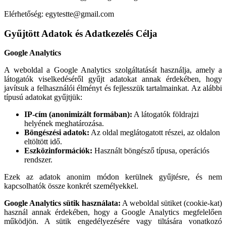
Elérhetőség: egytestte@gmail.com
Gyűjtött Adatok és Adatkezelés Célja
Google Analytics
A weboldal a Google Analytics szolgáltatását használja, amely a
látogatók viselkedéséről gyűjt adatokat annak érdekében, hogy
javítsuk a felhasználói élményt és fejlesszük tartalmainkat. Az alábbi
típusú adatokat gyűjtjük:
IP-cím (anonimizált formában):
A látogatók földrajzi
helyének meghatározása.
Böngészési adatok:
Az oldal meglátogatott részei, az oldalon
eltöltött idő.
Eszközinformációk:
Használt böngésző típusa, operációs
rendszer.
Ezek az adatok anonim módon kerülnek gyűjtésre, és nem
kapcsolhatók össze konkrét személyekkel.
Google Analytics sütik használata:
A weboldal sütiket (cookie-kat)
használ annak érdekében, hogy a Google Analytics megfelelően
működjön. A sütik engedélyezésére vagy tiltására vonatkozó