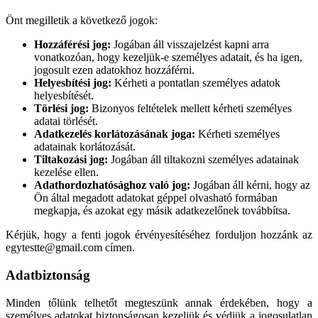
Önt megilletik a következő jogok:
Hozzáférési jog:
Jogában áll visszajelzést kapni arra
vonatkozóan, hogy kezeljük-e személyes adatait, és ha igen,
jogosult ezen adatokhoz hozzáférni.
Helyesbítési jog:
Kérheti a pontatlan személyes adatok
helyesbítését.
Törlési jog:
Bizonyos feltételek mellett kérheti személyes
adatai törlését.
Adatkezelés korlátozásának joga:
Kérheti személyes
adatainak korlátozását.
Tiltakozási jog:
Jogában áll tiltakozni személyes adatainak
kezelése ellen.
Adathordozhatósághoz való jog:
Jogában áll kérni, hogy az
Ön által megadott adatokat géppel olvasható formában
megkapja, és azokat egy másik adatkezelőnek továbbítsa.
Kérjük, hogy a fenti jogok érvényesítéséhez forduljon hozzánk az
egytestte@gmail.com címen.
Adatbiztonság
Minden tőlünk telhetőt megteszünk annak érdekében, hogy a
személyes adatokat biztonságosan kezeljük és védjük a jogosulatlan