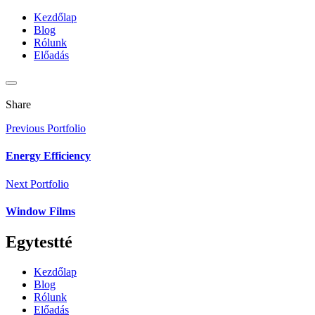
Kezdőlap
Blog
Rólunk
Előadás
Share
Previous Portfolio
Energy Efficiency
Next Portfolio
Window Films
Egytestté
Kezdőlap
Blog
Rólunk
Előadás