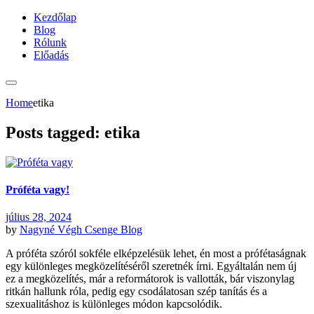
Kezdőlap
Blog
Rólunk
Előadás
Home
etika
Posts tagged: etika
Próféta vagy!
július 28, 2024
by
Nagyné Végh Csenge
Blog
A próféta szóról sokféle elképzelésük lehet, én most a prófétaságnak
egy különleges megközelítéséről szeretnék írni. Egyáltalán nem új
ez a megközelítés, már a reformátorok is vallották, bár viszonylag
ritkán hallunk róla, pedig egy csodálatosan szép tanítás és a
szexualitáshoz is különleges módon kapcsolódik.