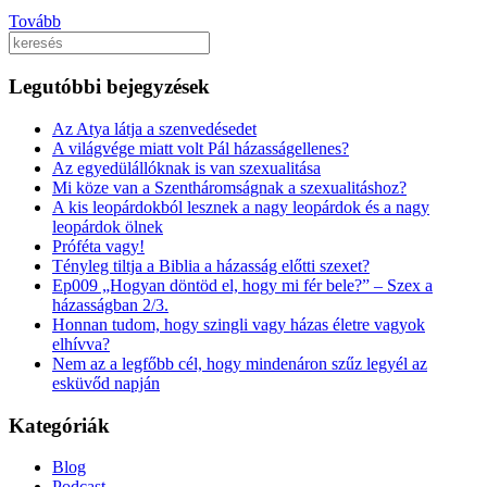
Tovább
Keresés
Legutóbbi bejegyzések
Az Atya látja a szenvedésedet
A világvége miatt volt Pál házasságellenes?
Az egyedülállóknak is van szexualitása
Mi köze van a Szentháromságnak a szexualitáshoz?
A kis leopárdokból lesznek a nagy leopárdok és a nagy
leopárdok ölnek
Próféta vagy!
Tényleg tiltja a Biblia a házasság előtti szexet?
Ep009 „Hogyan döntöd el, hogy mi fér bele?” – Szex a
házasságban 2/3.
Honnan tudom, hogy szingli vagy házas életre vagyok
elhívva?
Nem az a legfőbb cél, hogy mindenáron szűz legyél az
esküvőd napján
Kategóriák
Blog
Podcast