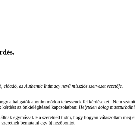
rdés.
nő, előadó, az Authentic Intimacy nevű missziós szervezet vezetője.
a, hogy a hallgatók anonim módon tehessenek fel kérdéseket. Nem számít
 kérdést az önkielégítéssel kapcsolatban:
Helytelen dolog maszturbálni
n állnak egymással. Ha szeretnéd tudni, hogy hogyan válaszoltam meg e
szeretnék bemutatni egy új nézőpontot.
?