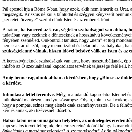
Pál apostol írja a Róma 6-ban, hogy azok, akik nem ismerik az Urat, a
megszegik. Krisztus nélkül a bűntudat és szégyen kényszerít bennünke
„szeretet törvénye” szerint élünk Isten és az emberek iránt.
Barátom,
ha ismered az Urat, végtelen szabadságod van abban, h
tudatában vagy ezeknek a döntéseknek a hosszútávú következményei
fényében szemléled. Önkontrollt tanulsz, hogy „nem”-et tudj mondani
nem csak arról szól, hogy memorizálod és betartod a szabályokat, h
szükségtelenné válnak, hiszen idővel belsővé válik az Isten és az 
A keresztyéneknek szabadságuk van arra, hogy maszturbáljanak, épp ú
inkább az Ő szexualitással kapcsolatos tervének teljessége felé kell,
Amíg benne ragadunk abban a kérdésben, hogy „Bűn-e az önkielégí
a kérdést.
Intimitásra lettél teremtve.
Mély, maradandó kapcsolatra Istennel és 
intimitástól mentesen, amelyre sóvárogsz. Olyan, mint a vattacukor,
hogy a pompás, színes megjelenés csak szemfényvesztés. De a felnőtte
kérdés annak, aki tízévesnél idősebb.
Habár talán nem önmagában helytelen, az önkielégítés eredendőe
kapcsolatos tervét felfogjuk, de nem szeretnénk örökké így is maradn
önkielégítés a magányosságodat? A szorongásodat? Az önutálatodat