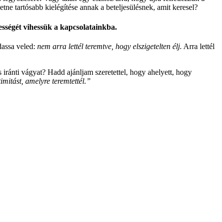
etne tartósabb kielégítése annak a beteljesülésnek, amit keresel?
ességét vihessük a kapcsolatainkba.
dassa veled:
nem arra lettél teremtve, hogy elszigetelten élj.
Arra lettél
s iránti vágyat? Hadd ajánljam szeretettel, hogy ahelyett, hogy
mitást, amelyre teremtettél.”