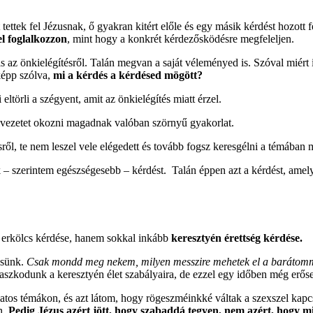
tek fel Jézusnak, ő gyakran kitért előle és egy másik kérdést hozott fel
el foglalkozzon
, mint hogy a konkrét kérdezősködésre megfeleljen.
is az önkielégítésről. Talán megvan a saját véleményed is. Szóval miér
képp szólva,
mi a kérdés a kérdésed mögött?
ltörli a szégyent, amit az önkielégítés miatt érzel.
lvezetet okozni magadnak valóban szörnyű gyakorlat.
sről, te nem leszel vele elégedett és tovább fogsz keresgélni a témába
– szerintem egészségesebb – kérdést. Talán éppen azt a kérdést, amelyet
n erkölcs kérdése, hanem sokkal inkább
keresztyén érettség kérdése.
esünk.
Csak mondd meg nekem, milyen messzire mehetek el a barátomma
szkodunk a keresztyén élet szabályaira, de ezzel egy időben még erő
atos témákon, és azt látom, hogy rögeszméinkké váltak a szexszel kapc
n.
Pedig Jézus azért jött, hogy szabaddá tegyen, nem azért, hogy 