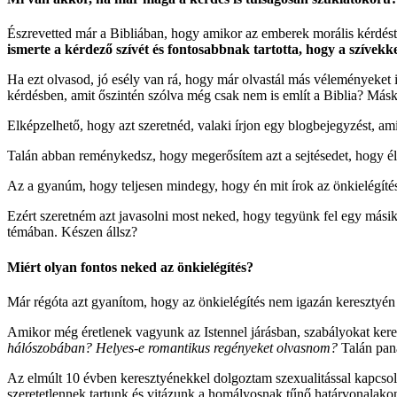
Észrevetted már a Bibliában, hogy amikor az emberek morális kérdést tet
ismerte a kérdező szívét és fontosabbnak tartotta, hogy a szívekk
Ha ezt olvasod, jó esély van rá, hogy már olvastál más véleményeket 
kérdésben, amit őszintén szólva még csak nem is említ a Biblia? Más
Elképzelhető, hogy azt szeretnéd, valaki írjon egy blogbejegyzést, ami e
Talán abban reménykedsz, hogy megerősítem azt a sejtésedet, hogy é
Az a gyanúm, hogy teljesen mindegy, hogy én mit írok az önkielégíté
Ezért szeretném azt javasolni most neked, hogy tegyünk fel egy másik 
témában. Készen állsz?
Miért olyan fontos neked az önkielégítés?
Már régóta azt gyanítom, hogy az önkielégítés nem igazán keresztyé
Amikor még éretlenek vagyunk az Istennel járásban, szabályokat ker
hálószobában? Helyes-e romantikus regényeket olvasnom?
Talán pana
Az elmúlt 10 évben keresztyénekkel dolgoztam szexualitással kapcsol
szeretetlennek tartunk és vitázunk a homályosnak tűnő határvonalako