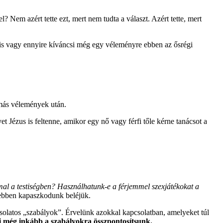
? Nem azért tette ezt, mert nem tudta a választ. Azért tette, mert
t is vagy ennyire kíváncsi még egy véleményre ebben az ősrégi
n más vélemények után.
 Jézus is feltenne, amikor egy nő vagy férfi tőle kérne tanácsot a
l a testiségben? Használhatunk-e a férjemmel szexjátékokat a
sebben kapaszkodunk beléjük.
solatos „szabályok”. Érvelünk azokkal kapcsolatban, amelyeket túl
mi még inkább a szabályokra összpontosítsunk.