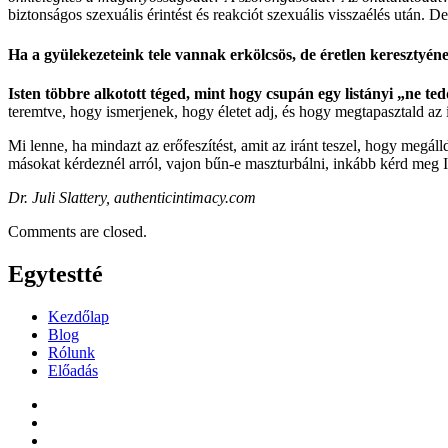
biztonságos szexuális érintést és reakciót szexuális visszaélés után. 
Ha a gyülekezeteink tele vannak erkölcsös, de éretlen keresztyén
Isten többre alkotott téged, mint hogy csupán egy listányi „ne ted
teremtve, hogy ismerjenek, hogy életet adj, és hogy megtapasztald az 
Mi lenne, ha mindazt az erőfeszítést, amit az iránt teszel, hogy megáll
másokat kérdeznél arról, vajon bűn-e maszturbálni, inkább kérd meg 
Dr. Juli Slattery, authenticintimacy.com
Comments are closed.
Egytestté
Kezdőlap
Blog
Rólunk
Előadás