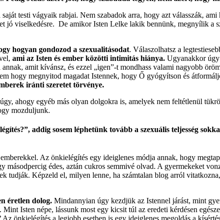
 saját testi vágyaik rabjai. Nem szabadok arra, hogy azt válasszák, ami
t jó viselkedésre. De amikor Isten Lelke lakik bennünk, megnyílik a s
ogy hogyan gondozod a szexualitásodat
. Válaszolhatsz a legtesties
vel,
ami az Isten és ember közötti intimitás hiánya.
Ugyanakkor úgy is
 annak, amit kívánsz, és ezzel „igen”-t mondhass valami nagyobb öröm
anem hogy megnyitod magadat Istennek, hogy Ő gyógyítson és átformál
emberek iránti szeretet törvénye.
gy, ahogy egyéb más olyan dolgokra is, amelyek nem feltétlenül tükröz
 hogy mozduljunk.
tés?”, addig sosem léphetünk tovább a szexuális teljesség sokkal
emberekkel. Az önkielégítés egy ideiglenes módja annak, hogy megtapasz
 egy másodpercig édes, aztán cukros semmivé olvad. A gyermekeket vonz
k tudják. Képzeld el, milyen lenne, ha számtalan blog arról vitatkozna
n éretlen dolog.
Mindannyian úgy kezdjük az Istennel járást, mint gyer
i. Mint Isten népe, lássunk most egy kicsit túl az eredeti kérdésen egé
?
Az önkielégítés a legjobb esetben is egy ideiglenes megoldás a kísérté