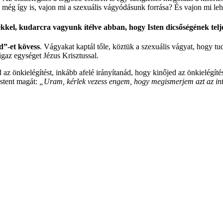
De még így is, vajon mi a szexuális vágyódásunk forrása? És vajon mi leh
ekkel, kudarcra vagyunk ítélve abban, hogy Isten dicsőségének telj
d”-et kövess
. Vágyakat kaptál tőle, köztük a szexuális vágyat, hogy tu
igaz egységet Jézus Krisztussal.
d az önkielégítést, inkább afelé irányítanád, hogy kinőjed az önkielégíté
Istent magát:
„Uram, kérlek vezess engem, hogy megismerjem azt az inti