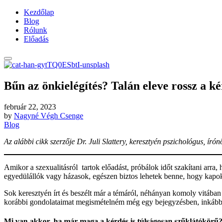
Kezdőlap
Blog
Rólunk
Előadás
Bűn az önkielégítés? Talán eleve rossz a ké
február 22, 2023
by
Nagyné Végh Csenge
Blog
Az alábbi cikk szerzője Dr. Juli Slattery, keresztyén pszichológus, író
Amikor a szexualitásról tartok előadást, próbálok időt szakítani arr
egyedülállók vagy házasok, egészen biztos lehetek benne, hogy kapok
Sok keresztyén írt és beszélt már a témáról, néhányan komoly vitába
korábbi gondolataimat megismételném még egy bejegyzésben, inkább 
Mi van akkor, ha már maga a kérdés is túlságosan szűklátókörű