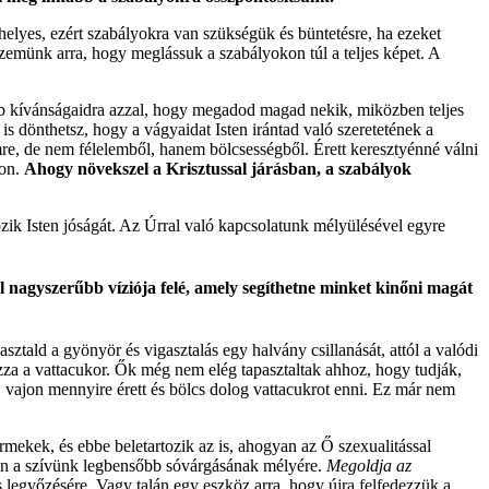
 helyes, ezért szabályokra van szükségük és büntetésre, ha ezeket
zemünk arra, hogy meglássuk a szabályokon túl a teljes képet. A
ebb kívánságaidra azzal, hogy megadod magad nekik, miközben teljes
 dönthetsz, hogy a vágyaidat Isten irántad való szeretetének a
re, de nem félelemből, hanem bölcsességből. Érett keresztyénné válni
jon.
Ahogy növekszel a Krisztussal járásban, a szabályok
ik Isten jóságát. Az Úrral való kapcsolatunk mélyülésével egyre
 nagyszerűbb víziója felé, amely segíthetne minket kinőni magát
tald a gyönyör és vigasztalás egy halvány csillanását, attól a valódi
za a vattacukor. Ők még nem elég tapasztaltak ahhoz, hogy tudják,
, vajon mennyire érett és bölcs dolog vattacukrot enni. Ez már nem
mekek, és ebbe beletartozik az is, ahogyan az Ő szexualitással
szen a szívünk legbensőbb sóvárgásának mélyére.
Megoldja az
s legyőzésére. Vagy talán egy eszköz arra, hogy újra felfedezzük a