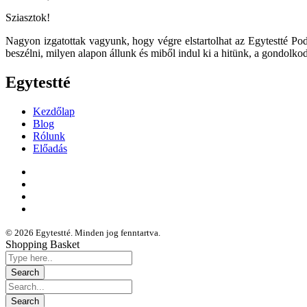
Sziasztok!
Nagyon izgatottak vagyunk, hogy végre elstartolhat az Egytestté Pod
beszélni, milyen alapon állunk és miből indul ki a hitünk, a gondolk
Egytestté
Kezdőlap
Blog
Rólunk
Előadás
© 2026 Egytestté. Minden jog fenntartva.
Shopping Basket