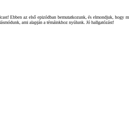
cast! Ebben az első epizódban bemutatkozunk, és elmondjuk, hogy miért
odásmódunk, ami alapján a témáinkhoz nyúlunk. Jó hallgatózást!