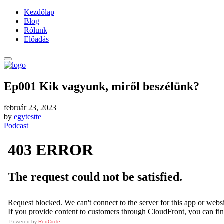
Kezdőlap
Blog
Rólunk
Előadás
Ep001 Kik vagyunk, miről beszélünk?
február 23, 2023
by
egytestte
Podcast
Powered by
RedCircle