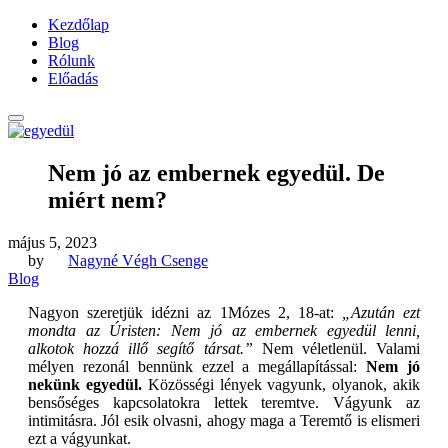
Kezdőlap
Blog
Rólunk
Előadás
Nem jó az embernek egyedül. De
miért nem?
május 5, 2023
by
Nagyné Végh Csenge
Blog
Nagyon szeretjük idézni az 1Mózes 2, 18-at:
„Azután ezt
mondta az Úristen: Nem jó az embernek egyedül lenni,
alkotok hozzá illő segítő társat.”
Nem véletlenül. Valami
mélyen rezonál bennünk ezzel a megállapítással:
Nem jó
nekünk egyedül.
Közösségi lények vagyunk, olyanok, akik
bensőséges kapcsolatokra lettek teremtve. Vágyunk az
intimitásra. Jól esik olvasni, ahogy maga a Teremtő is elismeri
ezt a vágyunkat.