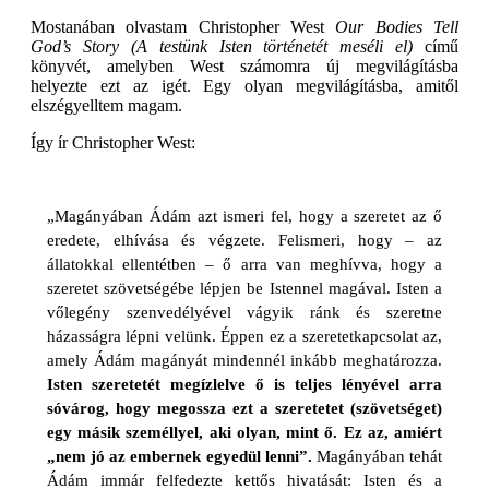
Mostanában olvastam Christopher West
Our Bodies Tell
God’s Story (A testünk Isten történetét meséli el)
című
könyvét, amelyben West számomra új megvilágításba
helyezte ezt az igét. Egy olyan megvilágításba, amitől
elszégyelltem magam.
Így ír Christopher West:
„Magányában Ádám azt ismeri fel, hogy a szeretet az ő
eredete, elhívása és végzete. Felismeri, hogy – az
állatokkal ellentétben – ő arra van meghívva, hogy a
szeretet szövetségébe lépjen be Istennel magával. Isten a
vőlegény szenvedélyével vágyik ránk és szeretne
házasságra lépni velünk. Éppen ez a szeretetkapcsolat az,
amely Ádám magányát mindennél inkább meghatározza.
Isten szeretetét megízlelve ő is teljes lényével arra
sóvárog, hogy megossza ezt a szeretetet (szövetséget)
egy másik személlyel, aki olyan, mint ő. Ez az, amiért
„nem jó az embernek egyedül lenni”.
Magányában tehát
Ádám immár felfedezte kettős hivatását: Isten és a