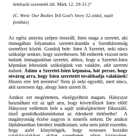
felebarát szeretetét (ld. Márk 12, 29-31.)”
(C. West: Our Bodies Tell God’s Story 32.oldal, saját
fordítás)
Az egész annyira szépen összeáll. Isten maga a szeretet, aki
önmagában folyamatos szeretet-áramlás a Szentháromság
személyei között. Gondolj bele: Isten A Szeretet, neki nincs
szüksége senkire, hogy szerethessen. Mi emberek viszont nem
tudunk önmagunkban szeretni, ahhoz, hogy a Szeretet-Isten
képmásai lehessünk szükségünk van valakire,
akit szeretni
tudunk
.
Ádám a Szeretet-Isten képmása, hát persze, hogy
sóvárog arra, hogy Isten szeretetét továbbadja valakinek!
Hiszen erre lett teremtve! Nem jó neki egyedül, mert nincs,
akit szeressen úgy, ahogy Isten szereti őt.
Amikor ezt megértettem, elszégyelltem magam. Hányszor
használtam ezt az igét arra, hogy
követelőzzek
Isten előtt!
Hányszor vetítettem bele a
saját szükségleteimre
fókuszáló,
önző gondolkodásmódomat az édenkerti történetbe! A
magányosság érzése nagyon is ismerős nekem. De amikor
fájdalmamban Istenhez imádkoztam, soha nem jutott eszembe,
hogy azért könyörögjek, hogy vezessen hozzám
valakit/valakiket, akiket szerethetek, adjon közösséget,