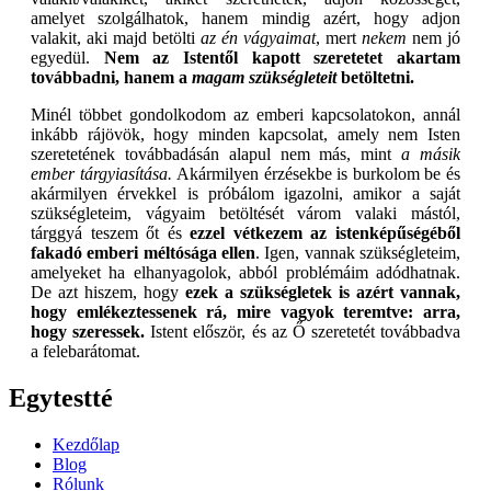
amelyet szolgálhatok, hanem mindig azért, hogy adjon
valakit, aki majd betölti
az én vágyaimat
, mert
nekem
nem jó
egyedül.
Nem az Istentől kapott szeretetet akartam
továbbadni, hanem a
magam szükségleteit
betöltetni.
Minél többet gondolkodom az emberi kapcsolatokon, annál
inkább rájövök, hogy minden kapcsolat, amely nem Isten
szeretetének továbbadásán alapul nem más, mint
a másik
ember tárgyiasítása.
Akármilyen érzésekbe is burkolom be és
akármilyen érvekkel is próbálom igazolni, amikor a saját
szükségleteim, vágyaim betöltését várom valaki mástól,
tárggyá teszem őt és
ezzel vétkezem az istenképűségéből
fakadó emberi méltósága ellen
. Igen, vannak szükségleteim,
amelyeket ha elhanyagolok, abból problémáim adódhatnak.
De azt hiszem, hogy
ezek a szükségletek is azért vannak,
hogy emlékeztessenek rá, mire vagyok teremtve: arra,
hogy szeressek.
Istent először, és az Ő szeretetét továbbadva
a felebarátomat.
Egytestté
Kezdőlap
Blog
Rólunk