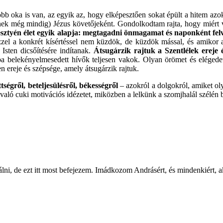
b oka is van, az egyik az, hogy elképesztően sokat épült a hitem azokn
ek még mindig) Jézus követőjeként. Gondolkodtam rajta, hogy miért va
resztyén élet egyik alapja: megtagadni önmagamat és naponként fel
el a konkrét kísértéssel nem küzdök, de küzdök mással, és amikor a
 Isten dicsőítésére indítanak.
Átsugárzik rajtuk a Szentlélek ereje é
a belekényelmesedett hívők teljesen vakok. Olyan örömet és elégedett
n ereje és szépsége, amely átsugárzik rajtuk.
tségről, beteljesülésről, békességről
– azokról a dolgokról, amiket o
 való cuki motivációs idézetet, miközben a lelkünk a szomjhalál szélén
ni, de ezt itt most befejezem. Imádkozom Andrásért, és mindenkiért, a