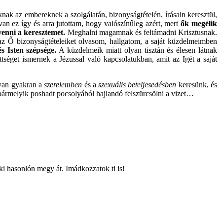
ak az embereknek a szolgálatán, bizonyságtételén, írásain keresztül,
n ez így és arra jutottam, hogy valószínűleg azért, mert
ők megélik
venni a keresztemet.
Meghalni magamnak és feltámadni Krisztusnak.
z Ő bizonyságtételeiket olvasom, hallgatom, a saját küzdelmeimben
s Isten szépsége.
A küzdelmeik miatt olyan tisztán és élesen látnak
séget ismernek a Jézussal való kapcsolatukban, amit az Igét a saját
lyan gyakran a
szerelemben
és a
szexuális beteljesedésben
keresünk, és
 bármelyik poshadt pocsolyából hajlandó felszürcsölni a vizet…
ki hasonlón megy át. Imádkozzatok ti is!