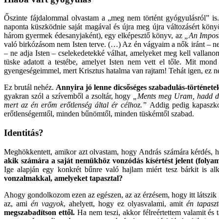
Őszinte fájdalommal olvastam a „meg nem történt gyógyulásról” is
naponta küszködnie saját magával és újra meg újra változásért köny
három gyermek édesanyjaként), egy elképesztő könyv, az
„An Impos
való birkózásom nem Isten terve. (…) Az én vágyaim a nők iránt – nem
– ne adja Isten – cselekedetekké válhat, amelyeket meg kell vallano
tüske adatott a testébe, amelyet Isten nem vett el tőle. Mit m
gyengeségeimmel, mert Krisztus hatalma van rajtam! Tehát igen, ez n
Ez brutál nehéz.
Annyira jó lenne dicsőséges szabadulás-története
gyakran szól a szívemből a zsoltár, hogy
„Ments meg Uram, hadd dic
mert az én erőm erőtlenség által ér célhoz.”
Addig pedig kapasz
erőtlenségemtől, minden bűnömtől, minden tüskémtől szabad.
Identitás?
Meghökkentett, amikor azt olvastam, hogy András számára kérdés, h
akik számára a saját nemükhöz vonzódás kísértést jelent (folyam
Ige alapján egy konkrét bűnre való hajlam miért tesz bárkit is a
vonzalmakkal, amelyeket tapasztal?
Ahogy gondolkozom ezen az egészen, az az érzésem, hogy itt látszik „
az, ami
én vagyok
, ahelyett, hogy ez olyasvalami, amit
én tapaszt
megszabadítson ettől.
Ha nem teszi, akkor félreértettem valamit és 