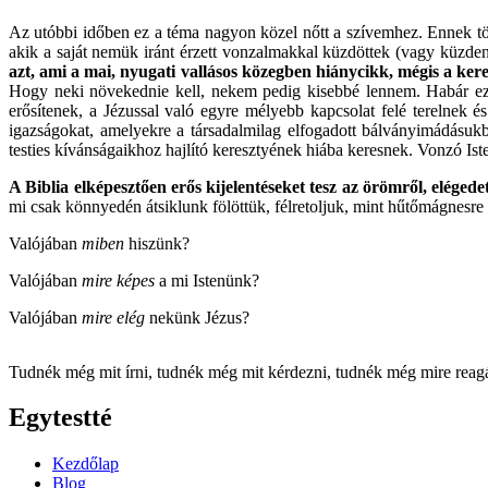
Az utóbbi időben ez a téma nagyon közel nőtt a szívemhez. Ennek töb
akik a saját nemük iránt érzett vonzalmakkal küzdöttek (vagy küzden
azt, ami a mai, nyugati vallásos közegben hiánycikk, mégis a ke
Hogy neki növekednie kell, nekem pedig kisebbé lennem. Habár ezz
erősítenek, a Jézussal való egyre mélyebb kapcsolat felé terelnek és
igazságokat, amelyekre a társadalmilag elfogadott bálványimádásukb
testies kívánságaikhoz hajlító keresztyének hiába keresnek. Vonzó Iste
A Biblia elképesztően erős kijelentéseket tesz az örömről, elégedet
mi csak könnyedén átsiklunk fölöttük, félretoljuk, mint hűtőmágnesre
Valójában
miben
hiszünk?
Valójában
mire képes
a mi Istenünk?
Valójában
mire elég
nekünk Jézus?
Tudnék még mit írni, tudnék még mit kérdezni, tudnék még mire reagál
Egytestté
Kezdőlap
Blog