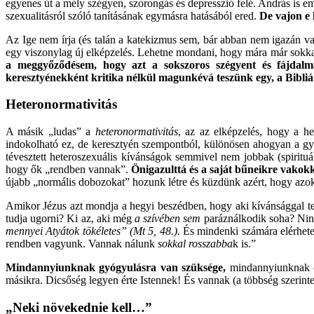
egyenes út a mély szégyen, szorongás és depresszió felé. András is eml
szexualitásról szóló tanításának egymásra hatásából ered.
De vajon e 
Az Ige nem írja (és talán a katekizmus sem, bár abban nem igazán va
egy viszonylag új elképzelés. Lehetne mondani, hogy mára már sokkal
a meggyőződésem, hogy azt a sokszoros szégyent és fájdalm
keresztyénekként kritika nélkül magunkévá teszünk egy,
a Bibliá
Heteronormativitás
A másik „ludas” a
heteronormativitás
, az az elképzelés, hogy a he
indokolható ez, de keresztyén szempontból, különösen ahogyan a gy
tévesztett heteroszexuális kívánságok semmivel nem jobbak (spirituá
hogy ők „rendben vannak”.
Önigazulttá és a saját bűneikre vakokk
újabb „normális dobozokat” hozunk létre és küzdünk azért, hogy azok 
Amikor Jézus azt mondja a hegyi beszédben, hogy aki kívánsággal tek
tudja ugorni? Ki az, aki még
a szívében sem
paráználkodik soha? Ni
mennyei Atyátok tökéletes” (Mt 5, 48.).
És mindenki számára elérhete
rendben vagyunk. Vannak nálunk
sokkal rosszabba
k is.”
Mindannyiunknak gyógyulásra van szüksége,
mindannyiunknak c
másikra. Dicsőség legyen érte Istennek! És vannak (a többség szerint
„Neki növekednie kell…”