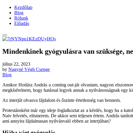
Kezdőlap
Blog
Rólunk
Előadás
Mindenkinek gyógyulásra van szüksége, 
július 22, 2023
by
Nagyné Végh Csenge
Blog
Amikor Hodász András a coming out-ját olvastam, nagyon elszomorod
megkísérelnem, hogy hatással legyek annak a nyilvánosságnak egy kics
Az interjút olvasva fájdalom és őszinte értetlenség van bennem.
Protestánsként már egy ideje foglalkoztat az a kérdés, hogy ha a kat
Naiv felvetés, elismerem. De akkor sem teljesen értem. András tanította
ami annyira fájdalmasan nyilvánvaló ebben az interjúban?
Hiába várt gyógyulás