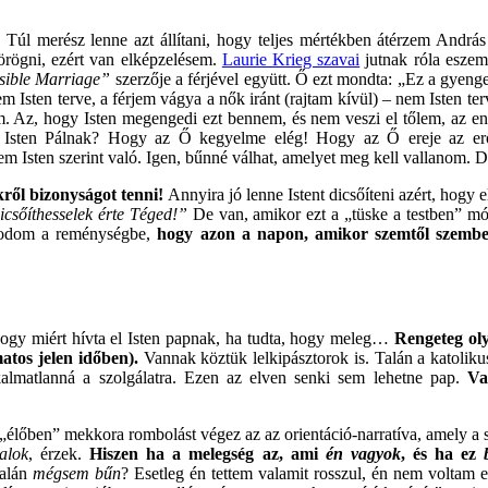
. Túl merész lenne azt állítani, hogy teljes mértékben átérzem Andr
örögni, ezért van elképzelésem.
Laurie Krieg szavai
jutnak róla eszem
sible Marriage”
szerzője a férjével együtt. Ő ezt mondta: „Ez a gyen
 Isten terve, a férjem vágya a nők iránt (rajtam kívül) – nem Isten t
m. Az, hogy Isten megengedi ezt bennem, és nem veszi el tőlem, az en
ond Isten Pálnak? Hogy az Ő kegyelme elég! Hogy az Ő ereje az e
em Isten szerint való. Igen, bűnné válhat, amelyet meg kell vallanom.
kről bizonyságot tenni!
Annyira jó lenne Istent dicsőíteni azért, hogy 
sőíthesselek érte Téged!”
De van, amikor ezt a „tüske a testben” mó
kodom a reménységbe,
hogy azon a napon, amikor szemtől szemben
ogy miért hívta el Isten papnak, ha tudta, hogy meleg…
Rengeteg olya
atos jelen időben).
Vannak köztük lelkipásztorok is. Talán a katoli
lkalmatlanná a szolgálatra. Ezen az elven senki sem lehetne pap.
Va
élőben” mekkora rombolást végez az az orientáció-narratíva, amely a s
alok
, érzek.
Hiszen ha a melegség az, ami
én vagyok
, és ha ez
talán
mégsem bűn
? Esetleg én tettem valamit rosszul, én nem voltam