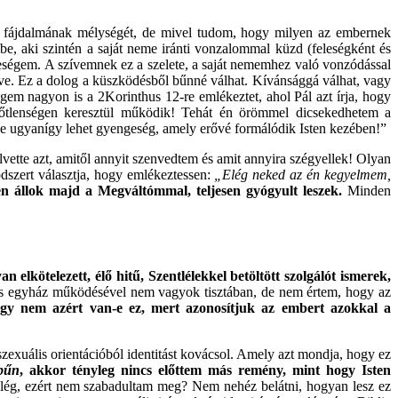
ás fájdalmának mélységét, de mivel tudom, hogy milyen az embernek
be, aki szintén a saját neme iránti vonzalommal küzd (feleségként és
geségem. A szívemnek ez a szelete, a saját nememhez való vonzódással
erve. Ez a dolog a küszködésből bűnné válhat. Kívánsággá válhat, vagy
gem nagyon is a 2Korinthus 12-re emlékeztet, ahol Pál azt írja, hogy
rőtlenségen keresztül működik! Tehát én örömmel dicsekedhetem a
 De ugyanígy lehet gyengeség, amely erővé formálódik Isten kezében!”
elvette azt, amitől annyit szenvedtem és amit annyira szégyellek! Olyan
dszert választja, hogy emlékeztessen:
„Elég neked az én kegyelmem,
 állok majd a Megváltómmal, teljesen gyógyult leszek.
Minden
n elkötelezett, élő hitű, Szentlélekkel betöltött szolgálót ismerek,
kus egyház működésével nem vagyok tisztában, de nem értem, hogy az
gy nem azért van-e ez, mert azonosítjuk az embert azokkal a
zexuális orientációból identitást kovácsol. Amely azt mondja, hogy ez
bűn
, akkor tényleg nincs előttem más remény, mint hogy Isten
 elég, ezért nem szabadultam meg? Nem nehéz belátni, hogyan lesz ez