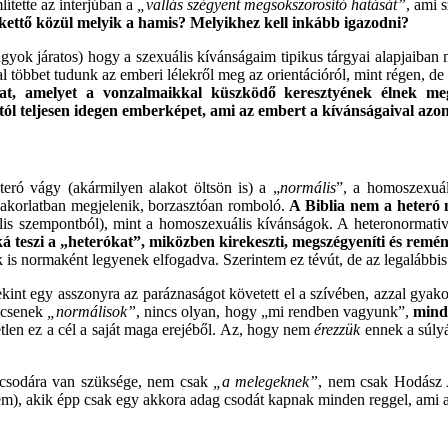
ítette az interjúban a
„vallás szégyent megsokszorosító hatását”
, ami 
kettő közül melyik a hamis? Melyikhez kell inkább igazodni?
gyok járatos) hogy a szexuális kívánságaim tipikus tárgyai alapjaiban
 többet tudunk az emberi lélekről meg az orientációról, mint régen, 
at, amelyet a vonzalmaikkal küszködő keresztyének élnek me
tól teljesen idegen
emberképet, ami az embert a kívánságaival azono
teró vágy (akármilyen alakot öltsön is) a „
normális
”, a homoszexuál
akorlatban megjelenik, borzasztóan romboló.
A Biblia nem a heteró 
lis szempontból), mint a homoszexuális kívánságok. A heteronormativi
á teszi a „heterókat”, miközben kirekeszti, megszégyeníti és remén
is normaként legyenek elfogadva. Szerintem ez tévút, de az legalábbis
int egy asszonyra az paráznaságot követett el a szívében, azzal gyakor
ncsenek
„normálisok”
, nincs olyan, hogy „mi rendben vagyunk”,
minde
tlen ez a cél a saját maga erejéből. Az, hogy nem
érezzük
ennek a súlyá
sodára van szüksége, nem csak
„a melegeknek”
, nem csak Hodász 
em), akik épp csak egy akkora adag csodát kapnak minden reggel, ami a