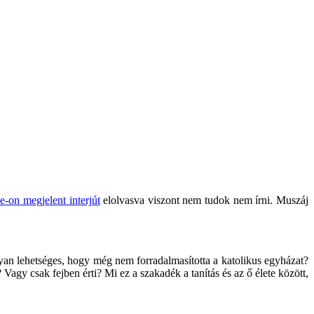
e-on megjelent interjút
elolvasva viszont nem tudok nem írni. Muszáj
yan lehetséges, hogy még nem forradalmasította a katolikus egyházat?
 Vagy csak fejben érti? Mi ez a szakadék a tanítás és az ő élete között,