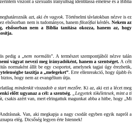
szerintem viszont a szexuális irányultság identitássá emelése és a Biblia
 meghatároznák azt, aki
én vagyok
. Történelmi távlatokban nézve is ez
de ez elsősorban nem is tudományos, hanem
filozófiai
kérdés.
Nekem az
g, elsősorban nem a Biblia tanítása okozza, hanem az, hogy
sítja.
is pedig a „
nem normális
”. A természet szempontjából nézve talán
nemi vágyat nevezi meg irányadóként, hanem a szentséget.
A célt
tás normaként állít be egy csoportot, amelynek tagjai úgy érezhetik,
ytelenségbe taszítja a „melegeket”
. Erre ellenreakció, hogy újabb és
 biztos, hogy nem az evangélium útja.
latilag
mindenkit visszadob a start mezőre
. Ki az, aki ezt a lécet meg
nki előtt ugyanaz a cél: a szentség
.
„Legyetek tökéletesek, mint a ti
t, csakis azért van, mert elringattuk magunkat abba a hitbe, hogy „Mi
Andrásnak. Van, aki megkapja a nagy csodát egyben egyik napról a
znapra elég. Dicsőség legyen érte Istennek!