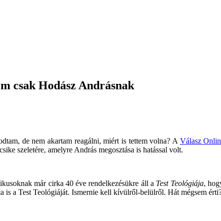
nem csak Hodász Andrásnak
tam, de nem akartam reagálni, miért is tettem volna? A
Válasz Onlin
ike szeletére, amelyre András megosztása is hatással volt.
olikusoknak már cirka 40 éve rendelkezésükre áll a
Test Teológiája
, hog
 is a Test Teológiáját. Ismernie kell kívülről-belülről. Hát mégsem érti?