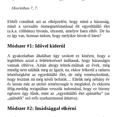
1Korinthus 7, 7.
Ebből csináltuk azt az elképzelést, hogy mind a házasság,
mind a szexuális önmegtartóztatással élt egyedülálló élet
(a.k.a. cölibátus) hivatás, olyasmi, amelyre Isten elhív. De ha
ez így van, honnan tudom, hogy melyikre hívott el Isten?
Módszer #1: Idővel kiderül
A gyakorlatban általában úgy szokott ez kinézni, hogy a
legtöbben azzal a feltételezéssel indítanak, hogy házasságra
vannak elhívva. Aztán ahogy telnek-múlnak az évek, még
mindig nem találták meg az Igazit, na, ekkor felkerül a radarra
lehetőségként az egyedülálló élet, de még reménykedünk,
hogy leszünk mi még késői befutók… Eltelik még néhány év
és lassan már az utolsó reménysugár is megfakul, és ekkorra
félig-meddig rezignáltan vesszük tudomásul, hogy ez bizony
egészen úgy tűnik, mint az „egyedülálló élet
ajándéka
” (az
„
ajándék
” szó erős szarkazmussal átitatva).
Módszer #2: Imádsággal elkérni