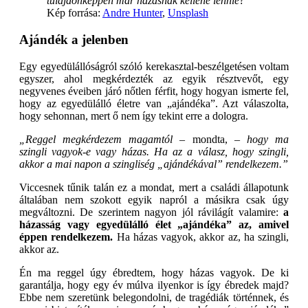
tulajdonképpen már házasnak kellene lennie
?
Kép forrása:
Andre Hunter
,
Unsplash
Ajándék a jelenben
Egy egyedülállóságról szóló kerekasztal-beszélgetésen voltam
egyszer, ahol megkérdezték az egyik résztvevőt, egy
negyvenes éveiben járó nőtlen férfit, hogy hogyan ismerte fel,
hogy az egyedülálló életre van „ajándéka”. Azt válaszolta,
hogy sehonnan, mert ő nem így tekint erre a dologra.
„Reggel megkérdezem magamtól
– mondta, –
hogy ma
szingli vagyok-e vagy házas. Ha az a válasz, hogy szingli,
akkor a mai napon a szingliség „ajándékával” rendelkezem.”
Viccesnek tűnik talán ez a mondat, mert a családi állapotunk
általában nem szokott egyik napról a másikra csak úgy
megváltozni. De szerintem nagyon jól rávilágít valamire:
a
házasság vagy egyedülálló élet „ajándéka” az, amivel
éppen rendelkezem.
Ha házas vagyok, akkor az, ha szingli,
akkor az.
Én ma reggel úgy ébredtem, hogy házas vagyok. De ki
garantálja, hogy egy év múlva ilyenkor is így ébredek majd?
Ebbe nem szeretünk belegondolni, de tragédiák történnek, és