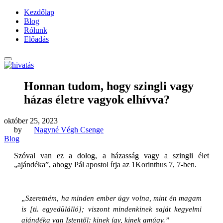
Kezdőlap
Blog
Rólunk
Előadás
Honnan tudom, hogy szingli vagy
házas életre vagyok elhívva?
október 25, 2023
by
Nagyné Végh Csenge
Blog
Szóval van ez a dolog, a házasság vagy a szingli élet
„ajándéka”, ahogy Pál apostol írja az 1Korinthus 7, 7-ben.
„Szeretném, ha minden ember úgy volna, mint én magam
is [ti. egyedülálló]; viszont mindenkinek saját kegyelmi
ajándéka van Istentől: kinek így, kinek amúgy.”