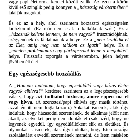
vagy papi életforma keretei között zajlik. Az ezen a körön
kívül eső szinglik pedig könnyen a
„házasság várótermében”
találják magukat.
És ez az a hely, ahol szerintem borzasztó egészségtelen
tartózkodni. (Ez már nem csak a katkóknak szól.) Ez a
„házasnak kellene lennem, de nem vagyok”
frusztrációjának,
szégyenének és fájdalmának a helye. Ez a
„nem kezdődik el
az Élet, amíg meg nem találom az Igazit”
helye. Ez a
„minden problémámra egy párkapcsolat lenne a megoldás”
helye. Frusztrált toporgás a váróteremben, jelen helyett
jövőben élt élet…
Egy egészségesebb hozzáállás
A
„Honnan tudhatom, hogy egyedülálló vagy házas életre
vagyok elhívva?”
kérdésre szerintem az a legegészségesebb
válasz, hogy
azt tudhatod biztosan, amire éppen ma el
vagy hívva.
(A szerzetesi/papi elhívás egy másik történet,
azzal én itt nem foglalkozom.) Sokakat ismerek, akik úgy
indultak, hogy házasodni szeretnének, de alkalmas jelölt nem
akadt, az elveiket pedig nem dobták el csak azért, hogy ne
legyenek egyedül, így egyedülállóként élik az életüket. És
olyanokat is ismerek, akik úgy indultak, hogy Isten országa
szolgálatáért egyedül szeretnének maradni, de Isten másképp