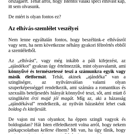
országáért. Tehát arról, hogy Istentől valaki spéci elhívást kap,
itt sem olvasunk.
De miért is olyan fontos ez?
Az elhívás-szemlélet veszélyei
Nem lenne egyáltalán fontos, hogy beszélünk-e elhívásról
vagy sem, ha nem következne néhány gyakori félreértés ebből
a szemléletből.
Az „elhívást”, vagy még inkább a páli kifejezést, az
„ajándékot” gyakran úgy értelmezzük, mint olyasvalamit, ami
könnyűvé és természetessé teszi a számunkra egyik vagy
másik életformát
. Tehát, akinek „ajándéka” van a
szingliségre, az nyilvánvalóan valami olyan
szuperképességgel rendelkezik, ami számára a romantikus és
szexuális beteljesedés hiányát könnyűvé teszi, sőt, ami miatt ő
szingliként
érzi majd jól magát
. Míg az, aki a házasság
„ajándékával” rendelkezik, az nyilván házasként lehet csak
boldog és kiteljesült.
De vajon mi van olyankor, ha éppen szingli vagyok és
boldogtalan? Hát Isten elfeledkezett volna arról, hogy nekem
párkapcsolatban
kellene
élnem? Mi van, ha úgy tűnik, hogy