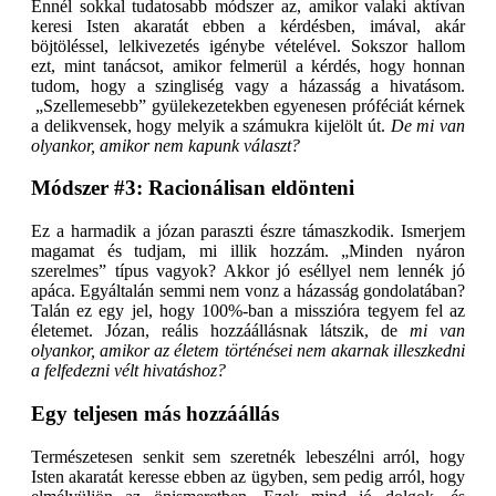
Ennél sokkal tudatosabb módszer az, amikor valaki aktívan
keresi Isten akaratát ebben a kérdésben, imával, akár
böjtöléssel, lelkivezetés igénybe vételével. Sokszor hallom
ezt, mint tanácsot, amikor felmerül a kérdés, hogy honnan
tudom, hogy a szingliség vagy a házasság a hivatásom.
„Szellemesebb” gyülekezetekben egyenesen próféciát kérnek
a delikvensek, hogy melyik a számukra kijelölt út.
De mi van
olyankor, amikor nem kapunk választ?
Módszer #3: Racionálisan eldönteni
Ez a harmadik a józan paraszti észre támaszkodik. Ismerjem
magamat és tudjam, mi illik hozzám. „Minden nyáron
szerelmes” típus vagyok? Akkor jó eséllyel nem lennék jó
apáca. Egyáltalán semmi nem vonz a házasság gondolatában?
Talán ez egy jel, hogy 100%-ban a misszióra tegyem fel az
életemet. Józan, reális hozzáállásnak látszik, de
mi van
olyankor, amikor az életem történései nem akarnak illeszkedni
a felfedezni vélt hivatáshoz?
Egy teljesen más hozzáállás
Természetesen senkit sem szeretnék lebeszélni arról, hogy
Isten akaratát keresse ebben az ügyben, sem pedig arról, hogy