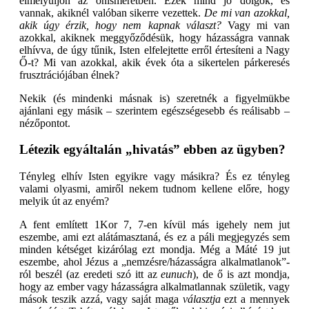
elmélyüljön az önismeretben. Ezek mind jó dolgok, és
vannak, akiknél valóban sikerre vezettek.
De mi van azokkal,
akik úgy érzik, hogy nem kapnak választ?
Vagy mi van
azokkal, akiknek meggyőződésük, hogy házasságra vannak
elhívva, de úgy tűnik, Isten elfelejtette erről értesíteni a Nagy
Ő-t? Mi van azokkal, akik évek óta a sikertelen párkeresés
frusztrációjában élnek?
Nekik (és mindenki másnak is) szeretnék a figyelmükbe
ajánlani egy másik – szerintem egészségesebb és reálisabb –
nézőpontot.
Létezik egyáltalán „hivatás” ebben az ügyben?
Tényleg elhív Isten egyikre vagy másikra? És ez tényleg
valami olyasmi, amiről nekem tudnom kellene előre, hogy
melyik út az enyém?
A fent említett 1Kor 7, 7-en kívül más igehely nem jut
eszembe, ami ezt alátámasztaná, és ez a páli megjegyzés sem
minden kétséget kizárólag ezt mondja. Még a Máté 19 jut
eszembe, ahol Jézus a „nemzésre/házasságra alkalmatlanok”-
ról beszél (az eredeti szó itt az
eunuch
), de ő is azt mondja,
hogy az ember vagy házasságra alkalmatlannak születik, vagy
mások teszik azzá, vagy saját maga
választja
ezt a mennyek