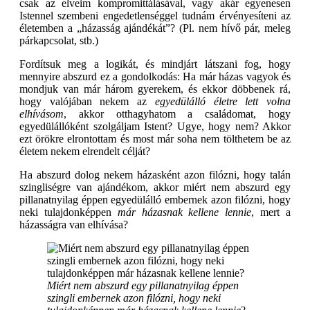
csak az elveim kompromittálásával, vagy akár egyenesen
Istennel szembeni engedetlenséggel tudnám érvényesíteni az
életemben a „házasság ajándékát”? (Pl. nem hívő pár, meleg
párkapcsolat, stb.)
Fordítsuk meg a logikát, és mindjárt látszani fog, hogy
mennyire abszurd ez a gondolkodás: Ha már házas vagyok és
mondjuk van már három gyerekem, és ekkor döbbenek rá,
hogy valójában nekem az
egyedülálló életre lett volna
elhívásom
, akkor otthagyhatom a családomat, hogy
egyedülállóként szolgáljam Istent? Ugye, hogy nem? Akkor
ezt örökre elrontottam és most már soha nem tölthetem be az
életem nekem elrendelt célját?
Ha abszurd dolog nekem házasként azon filózni, hogy talán
szingliségre van ajándékom, akkor miért nem abszurd egy
pillanatnyilag éppen egyedülálló embernek azon filózni, hogy
neki tulajdonképpen
már házasnak kellene lennie
, mert a
házasságra van elhívása?
Miért nem abszurd egy pillanatnyilag éppen
szingli embernek azon filózni, hogy neki