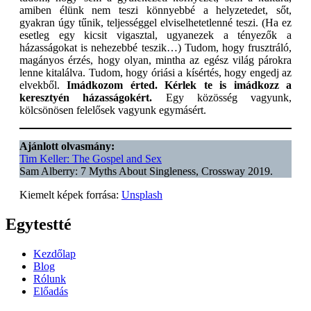
amiben élünk nem teszi könnyebbé a helyzetedet, sőt,
gyakran úgy tűnik, teljességgel elviselhetetlenné teszi. (Ha ez
esetleg egy kicsit vigasztal, ugyanezek a tényezők a
házasságokat is nehezebbé teszik…) Tudom, hogy frusztráló,
magányos érzés, hogy olyan, mintha az egész világ párokra
lenne kitalálva. Tudom, hogy óriási a kísértés, hogy engedj az
elvekből.
Imádkozom érted. Kérlek te is imádkozz a
keresztyén házasságokért.
Egy közösség vagyunk,
kölcsönösen felelősek vagyunk egymásért.
Ajánlott olvasmány:
Tim Keller: The Gospel and Sex
Sam Alberry: 7 Myths About Singleness, Crossway 2019.
Kiemelt képek forrása:
Unsplash
Egytestté
Kezdőlap
Blog
Rólunk
Előadás