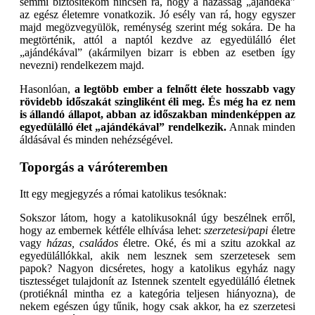
semmi biztosítékom nincsen rá, hogy a házasság „ajándéka”
az egész életemre vonatkozik. Jó esély van rá, hogy egyszer
majd megözvegyülök, reménység szerint még sokára. De ha
megtörténik, attól a naptól kezdve az egyedülálló élet
„ajándékával” (akármilyen bizarr is ebben az esetben így
nevezni) rendelkezem majd.
Hasonlóan,
a legtöbb ember a felnőtt élete hosszabb vagy
rövidebb időszakát szingliként éli meg. És még ha ez nem
is állandó állapot, abban az időszakban mindenképpen az
egyedülálló élet „ajándékával” rendelkezik.
Annak minden
áldásával és minden nehézségével.
Toporgás a váróteremben
Itt egy megjegyzés a római katolikus tesóknak:
Sokszor látom, hogy a katolikusoknál úgy beszélnek erről,
hogy az embernek kétféle elhívása lehet:
szerzetesi/papi
életre
vagy
házas, családos
életre. Oké, és mi a szitu azokkal az
egyedülállókkal, akik nem lesznek sem szerzetesek sem
papok? Nagyon dicséretes, hogy a katolikus egyház nagy
tisztességet tulajdonít az Istennek szentelt egyedülálló életnek
(protiéknál mintha ez a kategória teljesen hiányozna), de
nekem egészen úgy tűnik, hogy csak akkor, ha ez szerzetesi