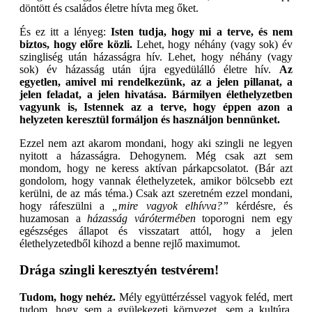
döntött és családos életre hívta meg őket.
És ez itt a lényeg:
Isten tudja, hogy mi a terve, és nem
biztos, hogy előre közli.
Lehet, hogy néhány (vagy sok) év
szingliség után házasságra hív. Lehet, hogy néhány (vagy
sok) év házasság után újra egyedülálló életre hív.
Az
egyetlen, amivel mi rendelkezünk, az a jelen pillanat, a
jelen feladat, a jelen hivatása. Bármilyen élethelyzetben
vagyunk is, Istennek az a terve, hogy éppen azon a
helyzeten keresztül formáljon és használjon bennünket.
Ezzel nem azt akarom mondani, hogy aki szingli ne legyen
nyitott a házasságra. Dehogynem. Még csak azt sem
mondom, hogy ne keress aktívan párkapcsolatot. (Bár azt
gondolom, hogy vannak élethelyzetek, amikor bölcsebb ezt
kerülni, de az más téma.) Csak azt szeretném ezzel mondani,
hogy ráfeszülni a
„mire vagyok elhívva?”
kérdésre, és
huzamosan a
házasság várótermében
toporogni nem egy
egészséges állapot és visszatart attól, hogy a jelen
élethelyzetedből kihozd a benne rejlő maximumot.
Drága szingli keresztyén testvérem!
Tudom, hogy nehéz.
Mély együttérzéssel vagyok feléd, mert
tudom, hogy sem a gyülekezeti környezet, sem a kultúra,