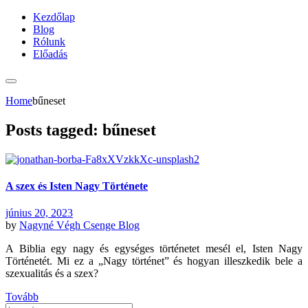
Kezdőlap
Blog
Rólunk
Előadás
Home
bűneset
Posts tagged: bűneset
A szex és Isten Nagy Története
június 20, 2023
by
Nagyné Végh Csenge
Blog
A Biblia egy nagy és egységes történetet mesél el, Isten Nagy
Történetét. Mi ez a „Nagy történet” és hogyan illeszkedik bele a
szexualitás és a szex?
Tovább