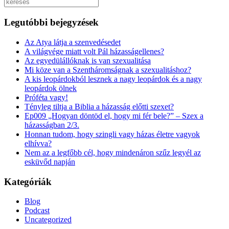
Keresés
Legutóbbi bejegyzések
Az Atya látja a szenvedésedet
A világvége miatt volt Pál házasságellenes?
Az egyedülállóknak is van szexualitása
Mi köze van a Szentháromságnak a szexualitáshoz?
A kis leopárdokból lesznek a nagy leopárdok és a nagy
leopárdok ölnek
Próféta vagy!
Tényleg tiltja a Biblia a házasság előtti szexet?
Ep009 „Hogyan döntöd el, hogy mi fér bele?” – Szex a
házasságban 2/3.
Honnan tudom, hogy szingli vagy házas életre vagyok
elhívva?
Nem az a legfőbb cél, hogy mindenáron szűz legyél az
esküvőd napján
Kategóriák
Blog
Podcast
Uncategorized