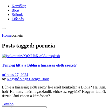
Kezdőlap
Blog
Rólunk
Előadás
Home
porneia
Posts tagged: porneia
Tényleg tiltja a Biblia a házasság előtti szexet?
március 27, 2024
by
Nagyné Végh Csenge
Blog
Bűn-e a házasság előtti szex? Ír-e erről konkrétan a Biblia? Ha igen,
hol? Ha nem, miért ragaszkodik ehhez az egyház? Hogyan tudnék
tisztán látni ebben a kérdésben?
Tovább