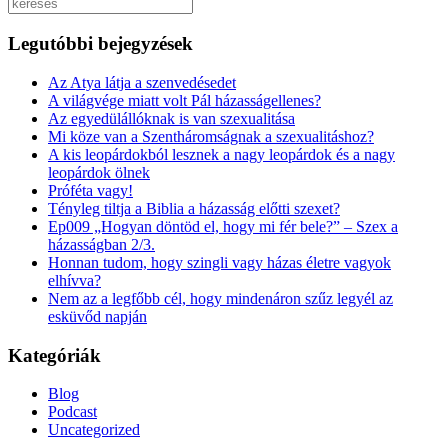
Keresés
Legutóbbi bejegyzések
Az Atya látja a szenvedésedet
A világvége miatt volt Pál házasságellenes?
Az egyedülállóknak is van szexualitása
Mi köze van a Szentháromságnak a szexualitáshoz?
A kis leopárdokból lesznek a nagy leopárdok és a nagy
leopárdok ölnek
Próféta vagy!
Tényleg tiltja a Biblia a házasság előtti szexet?
Ep009 „Hogyan döntöd el, hogy mi fér bele?” – Szex a
házasságban 2/3.
Honnan tudom, hogy szingli vagy házas életre vagyok
elhívva?
Nem az a legfőbb cél, hogy mindenáron szűz legyél az
esküvőd napján
Kategóriák
Blog
Podcast
Uncategorized