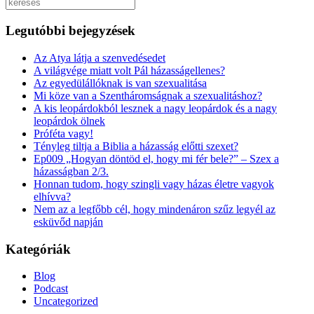
Keresés
Legutóbbi bejegyzések
Az Atya látja a szenvedésedet
A világvége miatt volt Pál házasságellenes?
Az egyedülállóknak is van szexualitása
Mi köze van a Szentháromságnak a szexualitáshoz?
A kis leopárdokból lesznek a nagy leopárdok és a nagy
leopárdok ölnek
Próféta vagy!
Tényleg tiltja a Biblia a házasság előtti szexet?
Ep009 „Hogyan döntöd el, hogy mi fér bele?” – Szex a
házasságban 2/3.
Honnan tudom, hogy szingli vagy házas életre vagyok
elhívva?
Nem az a legfőbb cél, hogy mindenáron szűz legyél az
esküvőd napján
Kategóriák
Blog
Podcast
Uncategorized