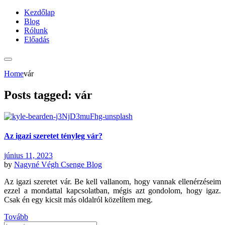
Kezdőlap
Blog
Rólunk
Előadás
Home
vár
Posts tagged: vár
Az igazi szeretet tényleg vár?
június 11, 2023
by
Nagyné Végh Csenge
Blog
Az igazi szeretet vár. Be kell vallanom, hogy vannak ellenérzéseim
ezzel a mondattal kapcsolatban, mégis azt gondolom, hogy igaz.
Csak én egy kicsit más oldalról közelítem meg.
Tovább