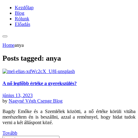
Kezdőlap
Blog
Rólunk
Előadás
Home
anya
Posts tagged: anya
A nő legfőbb értéke a gyerekszülés?
június 13, 2023
by
Nagyné Végh Csenge
Blog
Bagdy Emőke és a Szemlélek közötti, a nő értéke körüli vitába
merészeltem én is beszállni, azzal a reménnyel, hogy hidat tudok
verni a két álláspont közé.
Tovább