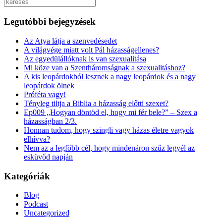
Keresés
Legutóbbi bejegyzések
Az Atya látja a szenvedésedet
A világvége miatt volt Pál házasságellenes?
Az egyedülállóknak is van szexualitása
Mi köze van a Szentháromságnak a szexualitáshoz?
A kis leopárdokból lesznek a nagy leopárdok és a nagy
leopárdok ölnek
Próféta vagy!
Tényleg tiltja a Biblia a házasság előtti szexet?
Ep009 „Hogyan döntöd el, hogy mi fér bele?” – Szex a
házasságban 2/3.
Honnan tudom, hogy szingli vagy házas életre vagyok
elhívva?
Nem az a legfőbb cél, hogy mindenáron szűz legyél az
esküvőd napján
Kategóriák
Blog
Podcast
Uncategorized