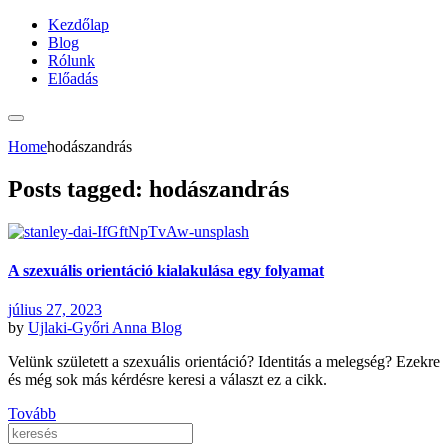
Kezdőlap
Blog
Rólunk
Előadás
Home
hodászandrás
Posts tagged: hodászandrás
A szexuális orientáció kialakulása egy folyamat
július 27, 2023
by
Ujlaki-Győri Anna
Blog
Velünk született a szexuális orientáció? Identitás a melegség? Ezekre
és még sok más kérdésre keresi a választ ez a cikk.
Tovább
Keresés