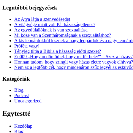
Legutóbbi bejegyzések
Az Atya látja a szenvedésedet
A világvége miatt volt Pál házasságellenes?
Az egyedülállóknak is van szexualitása
Mi köze van a Szentháromságnak a szexualitáshoz?
A kis leopárdokból lesznek a nagy leopárdok és a nagy leopár
Próféta vagy!
Tényleg tiltja a Biblia a házasság előtti szexet?
Ep009 „Hogyan döntöd el, hogy mi fér bele?” – Szex a házass
Honnan tudom, hogy szingli vagy házas életre vagyok elhívva?
Nem az a legfőbb cél, hogy mindenáron szűz legyél az esküvő
Kategóriák
Blog
Podcast
Uncategorized
Egytestté
Kezdőlap
Blog