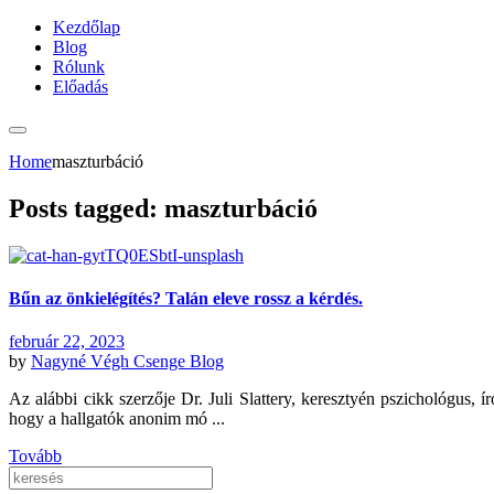
Kezdőlap
Blog
Rólunk
Előadás
Home
maszturbáció
Posts tagged: maszturbáció
Bűn az önkielégítés? Talán eleve rossz a kérdés.
február 22, 2023
by
Nagyné Végh Csenge
Blog
Az alábbi cikk szerzője Dr. Juli Slattery, keresztyén pszichológus, í
hogy a hallgatók anonim mó ...
Tovább
Keresés