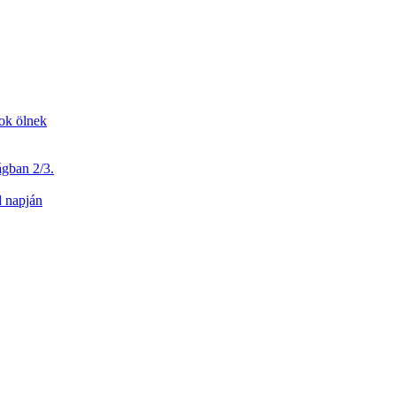
dok ölnek
ágban 2/3.
d napján