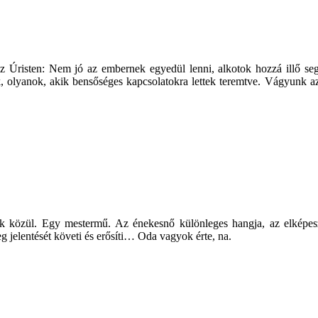
 Úristen: Nem jó az embernek egyedül lenni, alkotok hozzá illő seg
olyanok, akik bensőséges kapcsolatokra lettek teremtve. Vágyunk az in
k közül. Egy mestermű. Az énekesnő különleges hangja, az elképesz
g jelentését követi és erősíti… Oda vagyok érte, na.