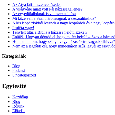
Az Atya látja a szenvedésedet
A világvége miatt volt Pál házasságellenes?
Az egyedülállóknak is van szexualitása
Mi köze van a Szentháromságnak a szexualitáshoz?
A kis leopárdokból lesznek a nagy leopárdok és a nagy leopár
Próféta vagy!
Tényleg tiltja a Biblia a házasság előtti szexet?
Ep009 „Hogyan döntöd el, hogy mi fér bele?” – Szex a házass
Honnan tudom, hogy szingli vagy házas életre vagyok elhívva?
Nem az a legfőbb cél, hogy mindenáron szűz legyél az esküvő
Kategóriák
Blog
Podcast
Uncategorized
Egytestté
Kezdőlap
Blog
Rólunk
Előadás