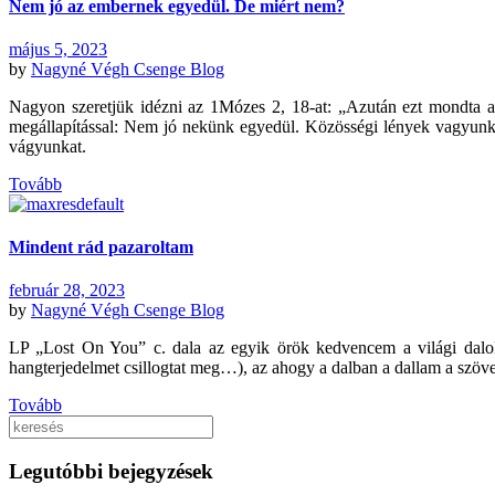
Nem jó az embernek egyedül. De miért nem?
május 5, 2023
by
Nagyné Végh Csenge
Blog
Nagyon szeretjük idézni az 1Mózes 2, 18-at: „Azután ezt mondta az
megállapítással: Nem jó nekünk egyedül. Közösségi lények vagyunk, 
vágyunkat.
Tovább
Mindent rád pazaroltam
február 28, 2023
by
Nagyné Végh Csenge
Blog
LP „Lost On You” c. dala az egyik örök kedvencem a világi dalo
hangterjedelmet csillogtat meg…), az ahogy a dalban a dallam a szöve
Tovább
Keresés
Legutóbbi bejegyzések