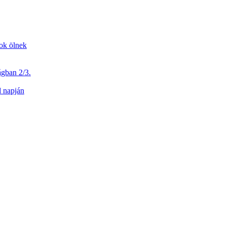
dok ölnek
ágban 2/3.
d napján