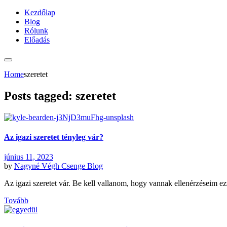
Kezdőlap
Blog
Rólunk
Előadás
Home
szeretet
Posts tagged: szeretet
Az igazi szeretet tényleg vár?
június 11, 2023
by
Nagyné Végh Csenge
Blog
Az igazi szeretet vár. Be kell vallanom, hogy vannak ellenérzéseim e
Tovább