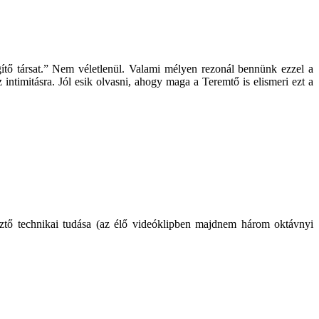
ítő társat.” Nem véletlenül. Valami mélyen rezonál bennünk ezzel a
timitásra. Jól esik olvasni, ahogy maga a Teremtő is elismeri ezt a
tő technikai tudása (az élő videóklipben majdnem három oktávnyi