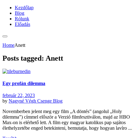
Kezdőlap
Blog
Rólunk
Előadás
Home
Anett
Posts tagged: Anett
Egy profán dilemma
február 22, 2023
by
Nagyné Végh Csenge
Blog
Novemberben jelent meg egy film „A döntés” (angolul „Holy
dilemma”) címmel először a Verzió filmfesztiválon, majd az HBO
Max-on is elérhető lett. A film egy magyar katolikus pap sajátos
élethelyzetébe enged betekinteni, bemutatja, hogy hogyan lavíro ...