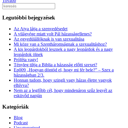
Tovább
Keresés
Legutóbbi bejegyzések
Az Atya látja a szenvedésedet
A világvége miatt volt Pál házasságellenes?
Az egyedülállóknak is van szexualitása
Mi köze van a Szentháromságnak a szexualitáshoz?
A kis leopárdokból lesznek a nagy leopárdok és a nagy
leopárdok ölnek
Próféta vagy!
Tényleg tiltja a Biblia a házasság előtti szexet?
Ep009 „Hogyan döntöd el, hogy mi fér bele?” – Szex a
házasságban 2/3.
Honnan tudom, hogy szingli vagy házas életre vagyok
elhívva?
Nem az a legfőbb cél, hogy mindenáron szűz legyél az
esküvőd napján
Kategóriák
Blog
Podcast
Uncategorized