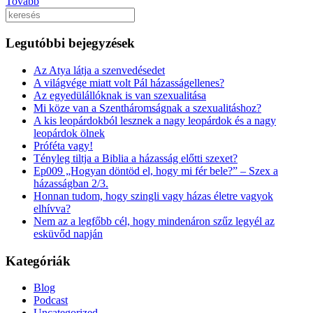
Tovább
Keresés
Legutóbbi bejegyzések
Az Atya látja a szenvedésedet
A világvége miatt volt Pál házasságellenes?
Az egyedülállóknak is van szexualitása
Mi köze van a Szentháromságnak a szexualitáshoz?
A kis leopárdokból lesznek a nagy leopárdok és a nagy
leopárdok ölnek
Próféta vagy!
Tényleg tiltja a Biblia a házasság előtti szexet?
Ep009 „Hogyan döntöd el, hogy mi fér bele?” – Szex a
házasságban 2/3.
Honnan tudom, hogy szingli vagy házas életre vagyok
elhívva?
Nem az a legfőbb cél, hogy mindenáron szűz legyél az
esküvőd napján
Kategóriák
Blog
Podcast
Uncategorized