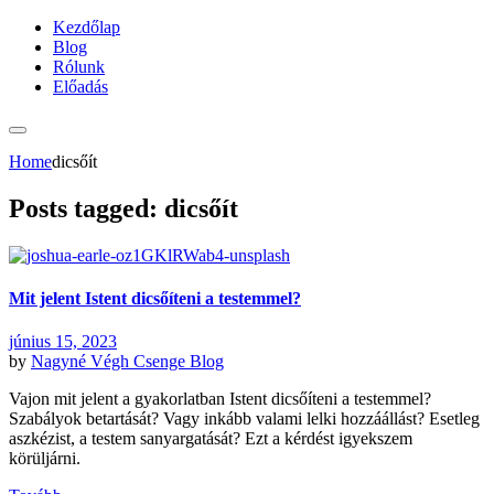
Kezdőlap
Blog
Rólunk
Előadás
Home
dicsőít
Posts tagged: dicsőít
Mit jelent Istent dicsőíteni a testemmel?
június 15, 2023
by
Nagyné Végh Csenge
Blog
Vajon mit jelent a gyakorlatban Istent dicsőíteni a testemmel?
Szabályok betartását? Vagy inkább valami lelki hozzáállást? Esetleg
aszkézist, a testem sanyargatását? Ezt a kérdést igyekszem
körüljárni.