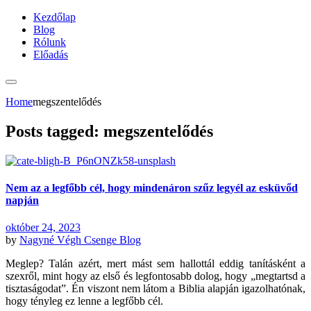
Kezdőlap
Blog
Rólunk
Előadás
Home
megszentelődés
Posts tagged: megszentelődés
Nem az a legfőbb cél, hogy mindenáron szűz legyél az esküvőd
napján
október 24, 2023
by
Nagyné Végh Csenge
Blog
Meglep? Talán azért, mert mást sem hallottál eddig tanításként a
szexről, mint hogy az első és legfontosabb dolog, hogy „megtartsd a
tisztaságodat”. Én viszont nem látom a Biblia alapján igazolhatónak,
hogy tényleg ez lenne a legfőbb cél.