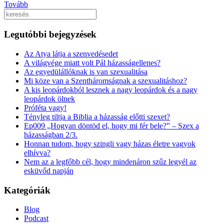
Tovább
Keresés
Legutóbbi bejegyzések
Az Atya látja a szenvedésedet
A világvége miatt volt Pál házasságellenes?
Az egyedülállóknak is van szexualitása
Mi köze van a Szentháromságnak a szexualitáshoz?
A kis leopárdokból lesznek a nagy leopárdok és a nagy
leopárdok ölnek
Próféta vagy!
Tényleg tiltja a Biblia a házasság előtti szexet?
Ep009 „Hogyan döntöd el, hogy mi fér bele?” – Szex a
házasságban 2/3.
Honnan tudom, hogy szingli vagy házas életre vagyok
elhívva?
Nem az a legfőbb cél, hogy mindenáron szűz legyél az
esküvőd napján
Kategóriák
Blog
Podcast