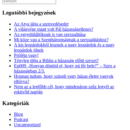
Keresés
Legutóbbi bejegyzések
Az Atya látja a szenvedésedet
A világvége miatt volt Pál házasságellenes?
Az egyedülállóknak is van szexualitása
Mi köze van a Szentháromságnak a szexualitáshoz?
A kis leopárdokból lesznek a nagy leopárdok és a nagy
leopárdok ölnek
Próféta vagy!
Tényleg tiltja a Biblia a házasság előtti szexet?
Ep009 „Hogyan döntöd el, hogy mi fér bele?” – Szex a
házasságban 2/3.
Honnan tudom, hogy szingli vagy házas életre vagyok
elhívva?
Nem az a legfőbb cél, hogy mindenáron szűz legyél az
esküvőd napján
Kategóriák
Blog
Podcast
Uncategorized