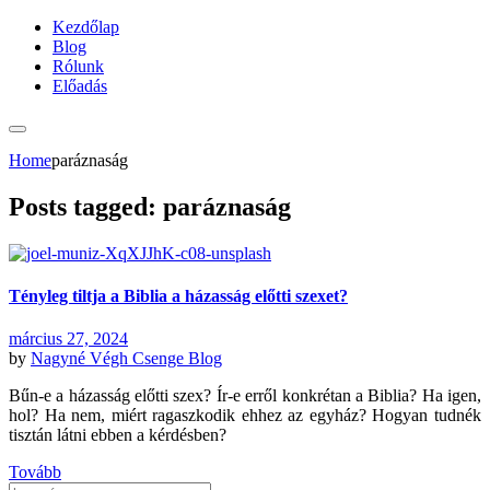
Kezdőlap
Blog
Rólunk
Előadás
Home
paráznaság
Posts tagged: paráznaság
Tényleg tiltja a Biblia a házasság előtti szexet?
március 27, 2024
by
Nagyné Végh Csenge
Blog
Bűn-e a házasság előtti szex? Ír-e erről konkrétan a Biblia? Ha igen,
hol? Ha nem, miért ragaszkodik ehhez az egyház? Hogyan tudnék
tisztán látni ebben a kérdésben?
Tovább