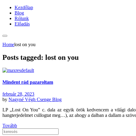
Kezdőlap
Blog
Rólunk
Előadás
Home
lost on you
Posts tagged: lost on you
Mindent rád pazaroltam
február 28, 2023
by
Nagyné Végh Csenge
Blog
LP „Lost On You” c. dala az egyik örök kedvencem a világi dalo
hangterjedelmet csillogtat meg…), az ahogy a dalban a dallam a szöve
Tovább
Keresés