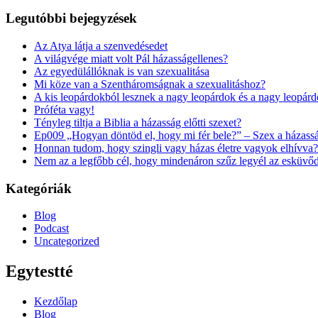
Legutóbbi bejegyzések
Az Atya látja a szenvedésedet
A világvége miatt volt Pál házasságellenes?
Az egyedülállóknak is van szexualitása
Mi köze van a Szentháromságnak a szexualitáshoz?
A kis leopárdokból lesznek a nagy leopárdok és a nagy leopár
Próféta vagy!
Tényleg tiltja a Biblia a házasság előtti szexet?
Ep009 „Hogyan döntöd el, hogy mi fér bele?” – Szex a házass
Honnan tudom, hogy szingli vagy házas életre vagyok elhívva?
Nem az a legfőbb cél, hogy mindenáron szűz legyél az esküvő
Kategóriák
Blog
Podcast
Uncategorized
Egytestté
Kezdőlap
Blog