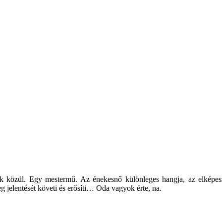
k közül. Egy mestermű. Az énekesnő különleges hangja, az elképesz
g jelentését követi és erősíti… Oda vagyok érte, na.