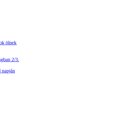
dok ölnek
ágban 2/3.
d napján