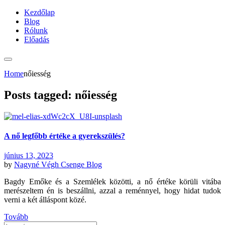
Kezdőlap
Blog
Rólunk
Előadás
Home
nőiesség
Posts tagged: nőiesség
A nő legfőbb értéke a gyerekszülés?
június 13, 2023
by
Nagyné Végh Csenge
Blog
Bagdy Emőke és a Szemlélek közötti, a nő értéke körüli vitába
merészeltem én is beszállni, azzal a reménnyel, hogy hidat tudok
verni a két álláspont közé.
Tovább