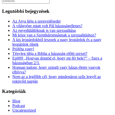
Keresés
Legutóbbi bejegyzések
Az Atya látja a szenvedésedet
A világvége miatt volt Pál házasságellenes?
Az egyedülállóknak is van szexualitása
Mi köze van a Szentháromságnak a szexualitáshoz?
A kis leopárdokból lesznek a nagy leopárdok és a nagy
leopárdok ölnek
Próféta vagy!
Tényleg tiltja a Biblia a házasság előtti szexet?
Ep009 „Hogyan döntöd el, hogy mi fér bele?” – Szex a
házasságban 2/3.
Honnan tudom, hogy szingli vagy házas életre vagyok
elhívva?
Nem az a legfőbb cél, hogy mindenáron szűz legyél az
esküvőd napján
Kategóriák
Blog
Podcast
Uncategorized