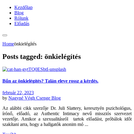
Kezdőlap
Blog
Rólunk
Előadás
Home
önkielégítés
Posts tagged: önkielégítés
Bűn az önkielégítés? Talán eleve rossz a kérdés.
február 22, 2023
by
Nagyné Végh Csenge
Blog
Az alábbi cikk szerzője Dr. Juli Slattery, keresztyén pszichológus,
írónő, előadó, az Authentic Intimacy nevű missziós szervezet
vezetője. Amikor a szexualitásról tartok előadást, próbálok időt
szakítani arra, hogy a hallgatók anonim mó ...