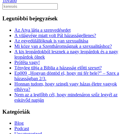
Tovább
Keresés
Legutóbbi bejegyzések
Az Atya látja a szenvedésedet
A világvége miatt volt Pál házasságellenes?
Az egyedülállóknak is van szexualitása
Mi köze van a Szentháromságnak a szexualitáshoz?
A kis leopárdokból lesznek a nagy leopárdok és a nagy
leopárdok ölnek
Próféta vagy!
Tényleg tiltja a Biblia a házasság előtti szexet?
Ep009 „Hogyan döntöd el, hogy mi fér bele?” – Szex a
házasságban 2/3.
Honnan tudom, hogy szingli vagy házas életre vagyok
elhívva?
Nem az a legfőbb cél, hogy mindenáron szűz legyél az
esküvőd napján
Kategóriák
Blog
Podcast
Uncategorized